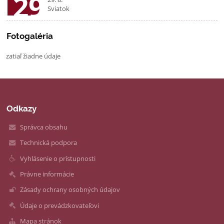
29
Sviatok
Fotogaléria
zatiaľ žiadne údaje
Odkazy
Správca obsahu
Technická podpora
Vyhlásenie o prístupnosti
Právne informácie
Zásady ochrany osobných údajov
Údaje o prevádzkovateľovi
Mapa stránok