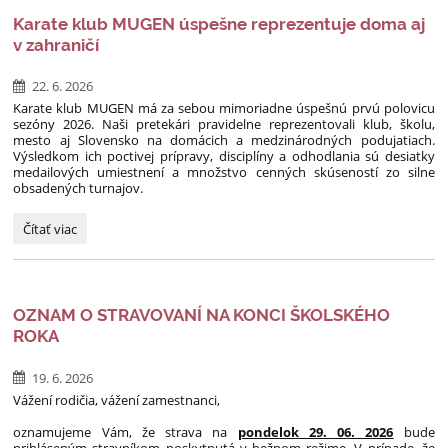
Exkurzia
Karate klub MUGEN úspešne reprezentuje doma aj
vo
v zahraničí
Vetropack
Nemšová:
22. 6. 2026
Karate klub MUGEN má za sebou mimoriadne úspešnú prvú polovicu
sezóny 2026. Naši pretekári pravidelne reprezentovali klub, školu,
mesto aj Slovensko na domácich a medzinárodných podujatiach.
Výsledkom ich poctivej prípravy, disciplíny a odhodlania sú desiatky
medailových umiestnení a množstvo cenných skúseností zo silne
obsadených turnajov.
Karate
Čítať viac
klub
MUGEN
úspešne
reprezentuje
OZNAM O STRAVOVANÍ NA KONCI ŠKOLSKÉHO
doma
ROKA
aj
v
zahraničí:
19. 6. 2026
Vážení rodičia, vážení zamestnanci,
oznamujeme Vám, že strava na
pondelok 29. 06. 2026
bude