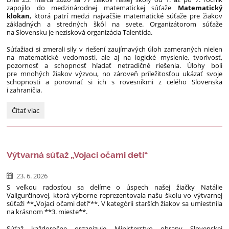
zapojilo do medzinárodnej matematickej súťaže
Matematický
klokan
, ktorá patrí medzi najväčšie matematické súťaže pre žiakov
základných a stredných škôl na svete. Organizátorom súťaže
na Slovensku je nezisková organizácia Talentída.
Súťažiaci si zmerali sily v riešení zaujímavých úloh zameraných nielen
na matematické vedomosti, ale aj na logické myslenie, tvorivosť,
pozornosť a schopnosť hľadať netradičné riešenia. Úlohy boli
pre mnohých žiakov výzvou, no zároveň príležitosťou ukázať svoje
schopnosti a porovnať si ich s rovesníkmi z celého Slovenska
i zahraničia.
Matematický
Čítať viac
klokan
2026:
Výtvarná súťaž „Vojaci očami detí“
23. 6. 2026
S veľkou radosťou sa delíme o úspech našej žiačky Natálie
Valigurčinovej, ktorá výborne reprezentovala našu školu vo výtvarnej
súťaži **„Vojaci očami detí“**. V kategórii starších žiakov sa umiestnila
na krásnom **3. mieste**.
Súťaž každoročne organizuje Ministerstvo obrany Slovenskej