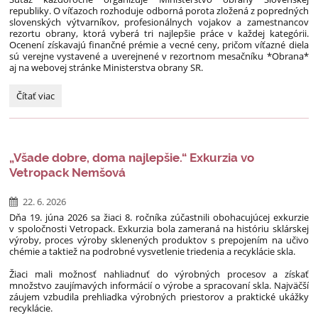
republiky. O víťazoch rozhoduje odborná porota zložená z popredných
slovenských výtvarníkov, profesionálnych vojakov a zamestnancov
rezortu obrany, ktorá vyberá tri najlepšie práce v každej kategórii.
Ocenení získavajú finančné prémie a vecné ceny, pričom víťazné diela
sú verejne vystavené a uverejnené v rezortnom mesačníku *Obrana*
aj na webovej stránke Ministerstva obrany SR.
Výtvarná
Čítať viac
súťaž
„Vojaci
očami
detí“:
„Všade dobre, doma najlepšie.“ Exkurzia vo
Vetropack Nemšová
22. 6. 2026
Dňa 19. júna 2026 sa žiaci 8. ročníka zúčastnili obohacujúcej exkurzie
v spoločnosti Vetropack. Exkurzia bola zameraná na históriu sklárskej
výroby, proces výroby sklenených produktov s prepojením na učivo
chémie a taktiež na podrobné vysvetlenie triedenia a recyklácie skla.
Žiaci mali možnosť nahliadnuť do výrobných procesov a získať
množstvo zaujímavých informácií o výrobe a spracovaní skla. Najväčší
záujem vzbudila prehliadka výrobných priestorov a praktické ukážky
recyklácie.