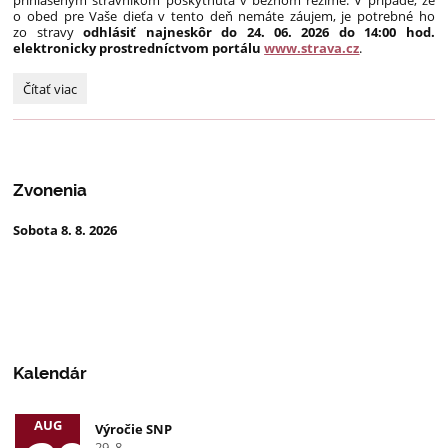
prihláseným stravníkom poskytnutá v bežnom režime. V prípade, že
o obed pre Vaše dieťa v tento deň nemáte záujem, je potrebné ho
zo stravy
odhlásiť najneskôr do 24. 06. 2026 do 14:00 hod.
elektronicky prostredníctvom portálu
www.strava.cz
.
OZNAM
Čítať viac
O
STRAVOVANÍ
NA
KONCI
ŠKOLSKÉHO
Zvonenia
ROKA:
Sobota 8. 8. 2026
Kalendár
AUG
Výročie SNP
29. 8.