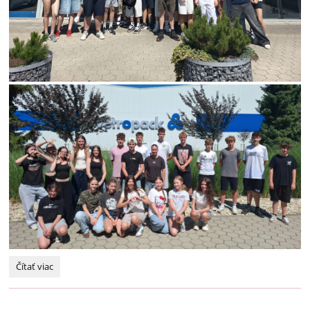
„Všade
Čítať viac
dobre,
doma
najlepšie.“