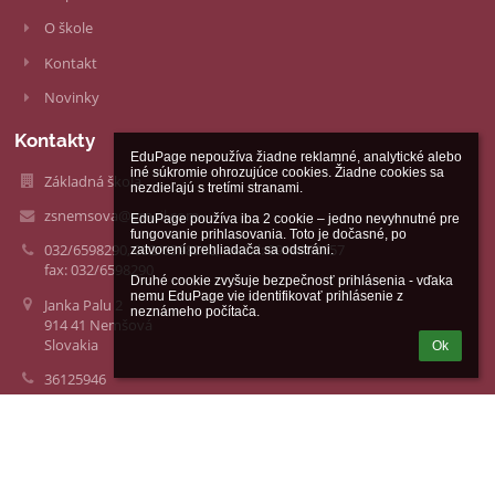
O škole
Kontakt
Novinky
Kontakty
EduPage nepoužíva žiadne reklamné, analytické alebo 
iné súkromie ohrozujúce cookies. Žiadne cookies sa 
Základná škola
nezdieľajú s tretími stranami.

zsnemsova@gmail.com
EduPage používa iba 2 cookie – jedno nevyhnutné pre 
fungovanie prihlasovania. Toto je dočasné, po 
032/6598290, 032/6598282, mobil: 0918450657
zatvorení prehliadača sa odstráni.

fax: 032/6598290
Druhé cookie zvyšuje bezpečnosť prihlásenia - vďaka 
nemu EduPage vie identifikovať prihlásenie z 
Janka Palu 2
neznámeho počítača.
914 41 Nemšová
Slovakia
Ok
36125946
Fotogaléria
zatiaľ žiadne údaje