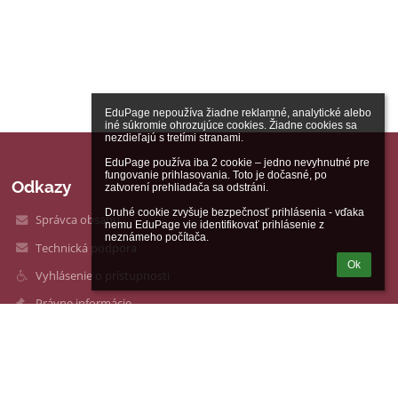
EduPage nepoužíva žiadne reklamné, analytické alebo 
iné súkromie ohrozujúce cookies. Žiadne cookies sa 
nezdieľajú s tretími stranami.

EduPage používa iba 2 cookie – jedno nevyhnutné pre 
fungovanie prihlasovania. Toto je dočasné, po 
Odkazy
zatvorení prehliadača sa odstráni.

Druhé cookie zvyšuje bezpečnosť prihlásenia - vďaka 
Správca obsahu
nemu EduPage vie identifikovať prihlásenie z 
neznámeho počítača.
Technická podpora
Ok
Vyhlásenie o prístupnosti
Právne informácie
Zásady ochrany osobných údajov
Údaje o prevádzkovateľovi
Mapa stránok