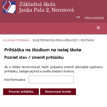
Základná škola
Janka Palu 2, Nemšová
PRIHLÁSENIE
HLAVNÁ STRÁNKA
ELEKTRONICKÁ PRIHLÁŠKA DO 1. ROČNÍKA
Elektronická
Prihláška na štúdium na našej škole
prihláška
Pozrieť stav / zmeniť prihlášku
do
1.
Ak si želáte skontrolovať, tlačiť, prípadne zmeniť dávnejšie vyplnenú
ročníka
prihlášku, zadajte jej kód a zvoľte žiadanú funkciu.
Kód formulára: